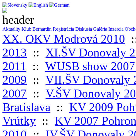
Aktuality
Klub
Bernardín
Registrácia
Diskusia
Galéria
Inzercia
Obch
XX. OKV Modrová 2010
:
2013
::
XI.ŠV Donovaly 
2011
::
WUSB show 2007
2009
::
VII.ŠV Donovaly 
2007
::
V.ŠV Donovaly 2
Bratislava
::
KV 2009 Pohr
Vrútky
::
KV 2007 Pohron
2010
::
IV.ŠV Donovaly 2