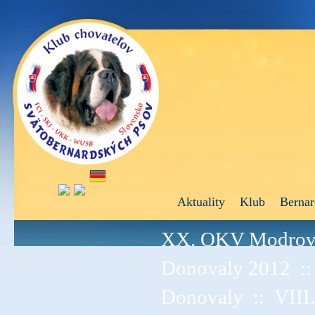
Aktuality
Klub
Bernar
XX. OKV Modrov
Donovaly 2012
:
Donovaly
::
VIII