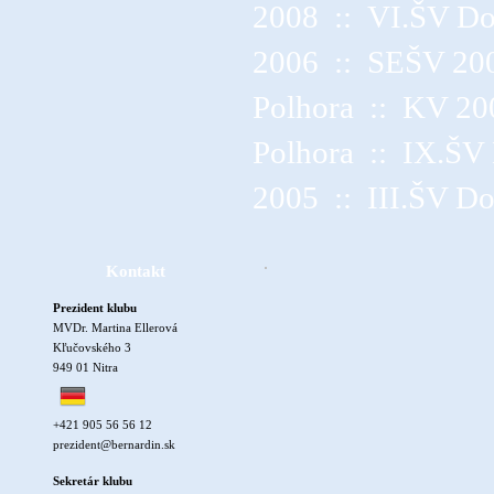
2008
::
VI.ŠV Do
2006
::
SEŠV 200
Polhora
::
KV 20
Polhora
::
IX.ŠV
2005
::
III.ŠV D
Kontakt
Prezident klubu
MVDr. Martina Ellerová
Kľučovského 3
949 01 Nitra
+421 905 56 56 12
prezident@bernardin.sk
Sekretár klubu